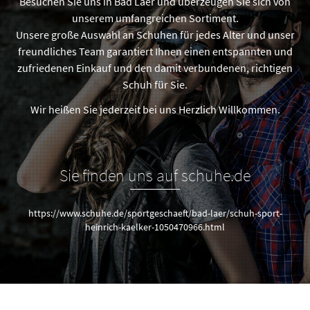
Besuchen Sie uns in Bad Laer und überzeugen Sie sich von
unserem umfangreichen Sortiment.
Unsere große Auswahl an Schuhen für jedes Alter und unser
freundliches Team garantiert Ihnen einen entspannten und
zufriedenen Einkauf und den damit verbundenen, richtigen
Schuh für Sie.
Wir heißen Sie jederzeit bei uns Herzlich Willkommen.
Sie finden uns auf schuhe.de
https://www.schuhe.de/sportgeschaeft/bad-laer/schuh-sport-
heinrich-kaelker-1050470966.html